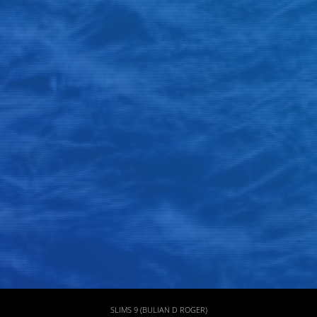
Judul
Pengarang
Subjek
ISBN/ISSN
Tipe Koleksi
Lokasi
GMD
SLIMS 9 (BULIAN D ROGER)